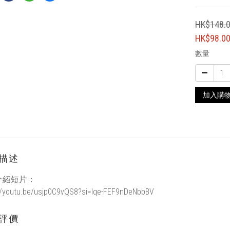
HK$148.
HK$98.0
數量
加入購
描述
介紹短片：
//youtu.be/usjp0C9vQS8?si=Iqe-FEF9nDeNbbBV
評價