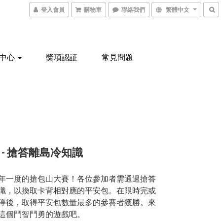
登入會員
購物車
聯絡我們
繁體中文
中心
獎項認証
常見問題
 - 搶答離島冷知識
年一度的搶包山大賽！各位參加者需通過搶答
識，以換取卡背相對應的平安包。在限時完或
停後，取得平安包數量最多的參賽者獲勝。來
這個鬥智鬥勇的遊戲吧。