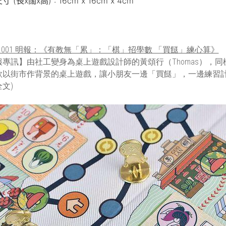
 (長x闊x高) : 16cm x 16cm x 4cm
191001 明報：《有教無「累」：「棋」招學數 「買餸」練心算》
報專訊】由社工變身為桌上遊戲設計師的黃頌行（Thomas），
以街市作背景的桌上遊戲，讓小朋友一邊「買餸」，一邊練習計數，
文)