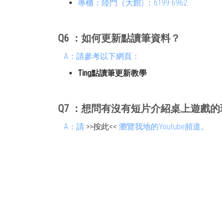
專櫃：陸門（大館) ：6199 6962
Q6
：
如何更新點讀筆資料？
A：請參考以下網頁：
Ting點讀筆更新教學
Q7
：
想問有沒有短片介紹桌上遊戲的
A：請
>>按此<<
瀏覽我地的Youtube頻道。