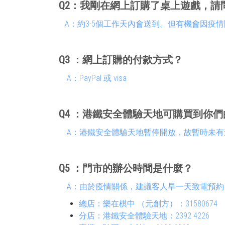
Q2
：
我剛在網上訂購了桌上遊戲，請
A：約3-5個工作天內會送到。但有機會因疫
Q3
：網上訂購的付款方式
？
A：PayPal 或 visa
Q4
：
港鐵安全體驗天地可購買到你們
A：
港鐵安全體驗天地暫停開放，故暫時未有
Q5
：
門市的辦公時間是什麼？
A：
由於疫情關係，建議客人早一天致電預約
總店：樂在棋中 （元創方）：31580674
分店：港鐵安全體驗天地：2392 4226