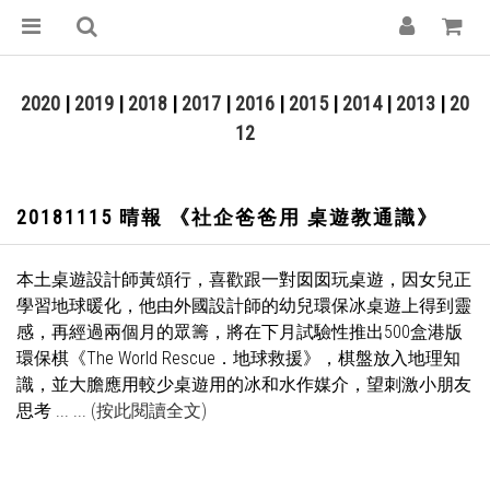
2020
|
2019
|
2018
|
2017
|
2016
|
2015
|
2014
|
2013
|
20
12
20181115 晴報 《社企爸爸用 桌遊教通識》
本土桌遊設計師黃頌行，喜歡跟一對囡囡玩桌遊，因女兒正
學習地球暖化，他由外國設計師的幼兒環保冰桌遊上得到靈
感，再經過兩個月的眾籌，將在下月試驗性推出500盒港版
環保棋《The World Rescue．地球救援》，棋盤放入地理知
識，並大膽應用較少桌遊用的冰和水作媒介，望刺激小朋友
思考
... ...
(按此閱讀全文)