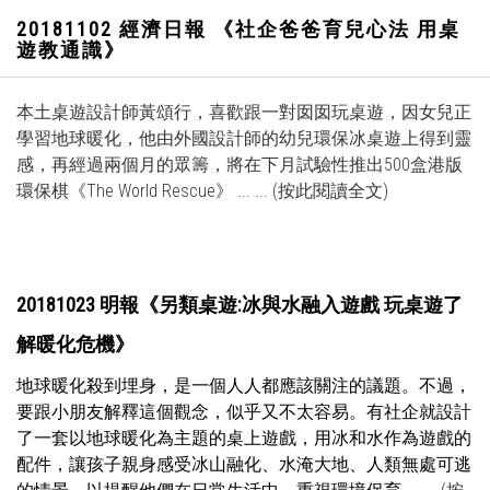
20181102 經濟日報 《社企爸爸育兒心法 用桌
遊教通識》
本土桌遊設計師黃頌行，喜歡跟一對囡囡玩桌遊，因女兒正
學習地球暖化，他由外國設計師的幼兒環保冰桌遊上得到靈
感，再經過兩個月的眾籌，將在下月試驗性推出500盒港版
環保棋《The World Rescue》 ... ...
(按此閱讀全文)
20181023 明報《
另類桌遊:冰與水融入遊戲 玩桌遊了
解暖化危機
》
地球暖化殺到埋身，是一個人人都應該關注的議題。不過，
要跟小朋友解釋這個觀念，似乎又不太容易。有社企就設計
了一套以地球暖化為主題的桌上遊戲，用冰和水作為遊戲的
配件，讓孩子親身感受冰山融化、水淹大地、人類無處可逃