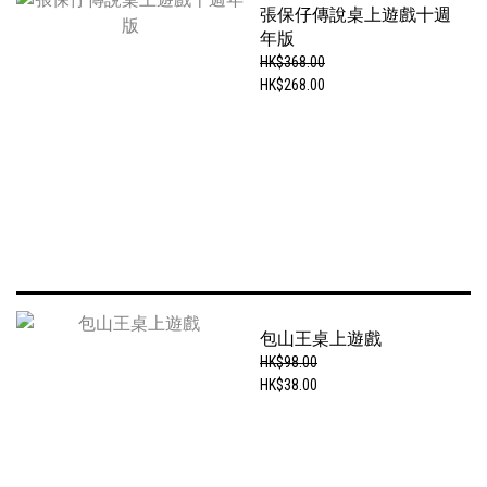
張保仔傳說桌上遊戲十週
年版
HK$368.00
HK$268.00
包山王桌上遊戲
HK$98.00
HK$38.00