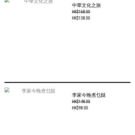
中華文化之旅
HK$168.00
HK$138.00
李家今晚煮乜餸
HK$148.00
HK$98.00