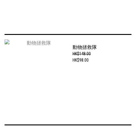
動物拯救隊
HK$148.00
HK$98.00