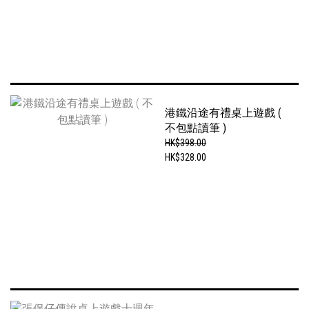
港鐵沿途有禮桌上遊戲 (
不包點讀筆 )
HK$398.00
HK$328.00