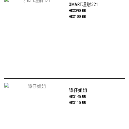
$MART理財321
HK$398.00
HK$188.00
譚仔姐姐
HK$148.00
HK$118.00