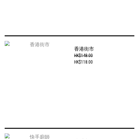
香港街市
HK$148.00
HK$118.00