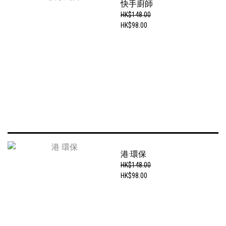
快手廚師
HK$148.00
HK$98.00
港·環保
HK$148.00
HK$98.00