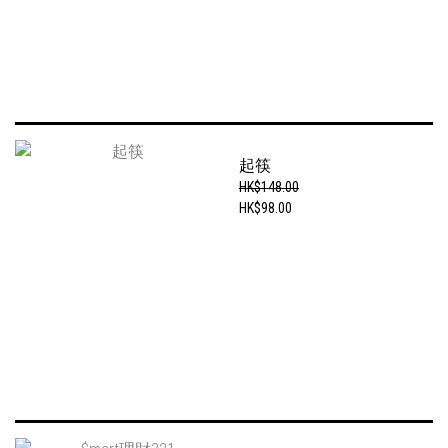
起筷
HK$148.00
HK$98.00